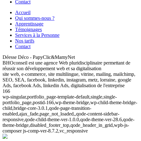
Contact
Accueil
Qui sommes-nous ?
Apprentissage
Témoignages
Services à la Personne
Nos tarifs
Contact
Déesse Déco - PapyClic&MamyNet
BHOconseil est une agence Web pluridisciplinaire permettant de
réussir son développement web et sa digitalisation
site web, e-commerce, site multilingue, vitrine, mailing, mailchimp,
SEO, SEA, facebook, linkedin, instagram, metz, lorraine, google
Ads, facebook Ads, linkedin Ads, digitalisation de l'entreprise
166
wp-singular,portfolio_page-template-default,single,single-
portfolio_page,postid-166,wp-theme-bridge,wp-child-theme-bridge-
child,bridge-core-3.0.1,qode-page-transition-
enabled,ajax_fade,page_not_loaded,,qode-content-sidebar-
responsive,qode-child-theme-ver-1.0.0,qode-theme-ver-28.6,qode-
theme-bridge,disabled_footer_top,qode_header_in_grid,wpb-js-
composer js-comp-ver-8.7.2,vc_responsive